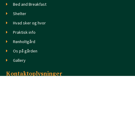
Bed and Breakfast
Shelter
Hvad sker og hvor
Praktisk info
Rønholtgård
Os på gården
Gallery
Kontaktoplysninger
Himmelstrupvej 19, 5492 Vissenbjerg
+45 92 90 92 22
ronholtgard@gmail.com